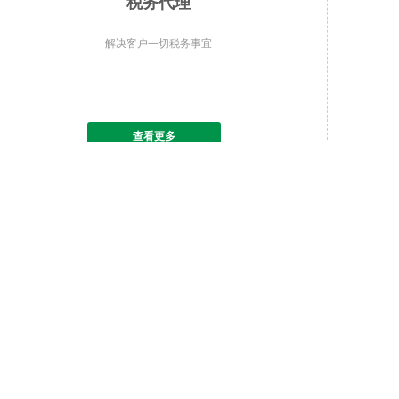
税务代理
解决客户一切税务事宜
查看更多
网站首页
注
公司地址：
上海青浦区胜利路22
Copyright © 2007-2018 版
沪公网安备31011